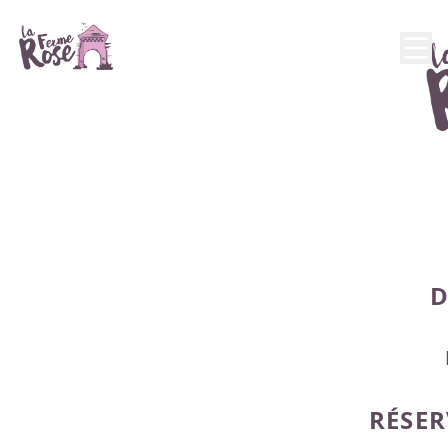
D
RÉSER